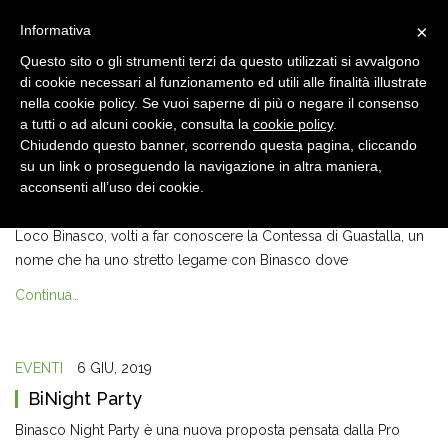
×
Informativa
Questo sito o gli strumenti terzi da questo utilizzati si avvalgono
di cookie necessari al funzionamento ed utili alle finalità illustrate
nella cookie policy. Se vuoi saperne di più o negare il consenso
a tutti o ad alcuni cookie, consulta la
cookie policy
.
Chiudendo questo banner, scorrendo questa pagina, cliccando
EVENTI
6 NOV, 2019
su un link o proseguendo la navigazione in altra maniera,
La Contessa di Guastalla
acconsenti all’uso dei cookie.
Si sono susseguiti una serie di appuntamenti proposti dalla Pro
Loco Binasco, volti a far conoscere la Contessa di Guastalla, un
nome che ha uno stretto legame con Binasco dove
Continua…
EVENTI
6 GIU, 2019
BiNight Party
Binasco Night Party è una nuova proposta pensata dalla Pro