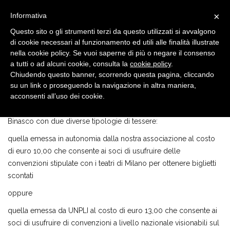
×
Informativa
Questo sito o gli strumenti terzi da questo utilizzati si avvalgono
di cookie necessari al funzionamento ed utili alle finalità illustrate
nella cookie policy. Se vuoi saperne di più o negare il consenso
a tutti o ad alcuni cookie, consulta la
cookie policy
.
Chiudendo questo banner, scorrendo questa pagina, cliccando
AVVISO
6 FEB, 2019
su un link o proseguendo la navigazione in altra maniera,
Che tessera vuoi?
acconsenti all’uso dei cookie.
Per il 2019 offriamo la possibilità di associarsi alla Pro Loco
Binasco con due diverse tipologie di tessere:
quella emessa in autonomia dalla nostra associazione al costo
di euro 10,00 che consente ai soci di usufruire delle
convenzioni stipulate con i teatri di Milano per ottenere biglietti
scontati
oppure
quella emessa da UNPLI al costo di euro 13,00 che consente ai
soci di usufruire di convenzioni a livello nazionale visionabili sul