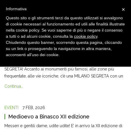
×
Informativa
Questo sito o gli strumenti terzi da questo utilizzati si avvalgono
di cookie necessari al funzionamento ed utili alle finalità illustrate
nella cookie policy. Se vuoi saperne di più o negare il consenso
a tutti o ad alcuni cookie, consulta la
cookie policy
.
Chiudendo questo banner, scorrendo questa pagina, cliccando
GITE
,
SENZA CATEGORIA
19 FEB, 2026
su un link o proseguendo la navigazione in altra maniera,
Milano Segreta – gita
acconsenti all’uso dei cookie.
La prima gita del 2026 vi porterà alla scoperta della MILANO
SEGRETA! Accanto ai monumenti più famosi, alle zone più
frequentate, alle vie iconiche, c’è una MILANO SEGRETA con un
Continua…
EVENTI
7 FEB, 2026
Medioevo a Binasco XII edizione
Messeri e gentili dame, udite udite! E’ in arrivo la XII edizione di