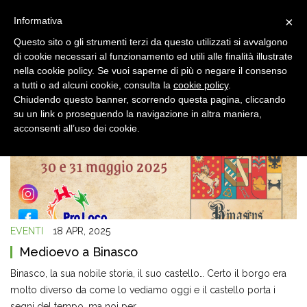
×
Informativa
Questo sito o gli strumenti terzi da questo utilizzati si avvalgono
di cookie necessari al funzionamento ed utili alle finalità illustrate
nella cookie policy. Se vuoi saperne di più o negare il consenso
a tutti o ad alcuni cookie, consulta la
cookie policy
.
Chiudendo questo banner, scorrendo questa pagina, cliccando
su un link o proseguendo la navigazione in altra maniera,
acconsenti all’uso dei cookie.
EVENTI
18 APR, 2025
Medioevo a Binasco
Binasco, la sua nobile storia, il suo castello… Certo il borgo era
molto diverso da come lo vediamo oggi e il castello porta i
segni del tempo, ma noi per