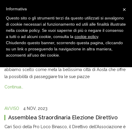
×
Informativa
Questo sito o gli strumenti terzi da questo utilizzati si avvalgono
di cookie necessari al funzionamento ed utili alle finalità illustrate
nella cookie policy. Se vuoi saperne di più o negare il consenso
a tutti o ad alcuni cookie, consulta la
cookie policy
.
Chiudendo questo banner, scorrendo questa pagina, cliccando
GITE
6 NOV, 2023
su un link o proseguendo la navigazione in altra maniera,
Mercatini di Natale di Aosta
acconsenti all’uso dei cookie.
Torna la gita ai Mercatini di Natale per la quale quest’anno
abbiamo scelto come meta la bellissima città di Aosta che offre
la possibilità di passeggiare tra le sue piazze
Continua…
AVVISO
4 NOV, 2023
Assemblea Straordinaria Elezione Direttivo
Cari Soci della Pro Loco Binasco, il Direttivo dell’Associazione è