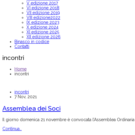
V edizione 2017
VI edizione 2018
VII edizione 2019
VIII edizione2022
IX edizione 2023
X edizione 2024
XI edizione 2025
XII edizione 2026
Binasco in codice
Contatti
incontri
Home
incontri
incontri
7 Nov, 2021
Assemblea dei Soci
Il giorno domenica 21 novembre è convocata l’Assemblea Ordinari
Continua…