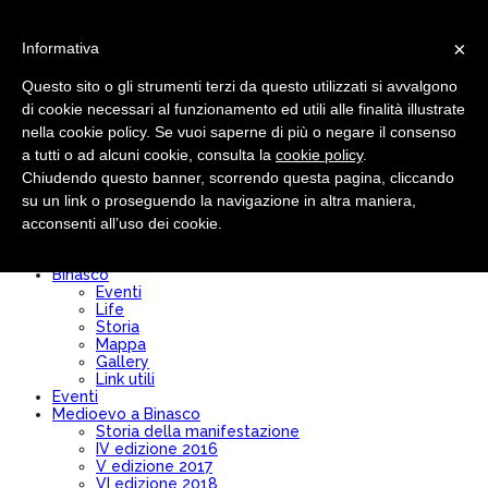
×
Informativa
Questo sito o gli strumenti terzi da questo utilizzati si avvalgono
di cookie necessari al funzionamento ed utili alle finalità illustrate
nella cookie policy. Se vuoi saperne di più o negare il consenso
Pro loco
Chi siamo
a tutti o ad alcuni cookie, consulta la
cookie policy
.
Comitato Direttivo
Chiudendo questo banner, scorrendo questa pagina, cliccando
Modulo Iscrizione/Rinnovo
su un link o proseguendo la navigazione in altra maniera,
Diventa socio
Convenzioni
acconsenti all’uso dei cookie.
Bilancio
Statuto
Binasco
Eventi
Life
Storia
Mappa
Gallery
Link utili
Eventi
Medioevo a Binasco
Storia della manifestazione
IV edizione 2016
V edizione 2017
VI edizione 2018