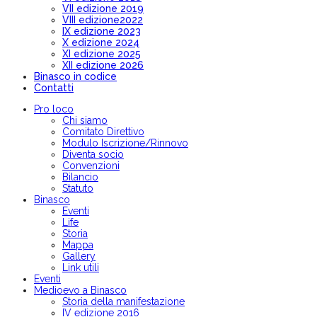
VII edizione 2019
VIII edizione2022
IX edizione 2023
X edizione 2024
XI edizione 2025
XII edizione 2026
Binasco in codice
Contatti
Pro loco
Chi siamo
Comitato Direttivo
Modulo Iscrizione/Rinnovo
Diventa socio
Convenzioni
Bilancio
Statuto
Binasco
Eventi
Life
Storia
Mappa
Gallery
Link utili
Eventi
Medioevo a Binasco
Storia della manifestazione
IV edizione 2016