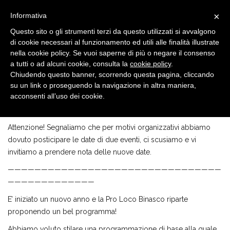
×
Informativa
Questo sito o gli strumenti terzi da questo utilizzati si avvalgono
di cookie necessari al funzionamento ed utili alle finalità illustrate
nella cookie policy. Se vuoi saperne di più o negare il consenso
a tutti o ad alcuni cookie, consulta la
cookie policy
.
Chiudendo questo banner, scorrendo questa pagina, cliccando
EVENTI
1 FEB, 2019
su un link o proseguendo la navigazione in altra maniera,
2019: partiamo per un nuovo viaggio insieme
acconsenti all’uso dei cookie.
Attenzione! Segnaliamo che per motivi organizzativi abbiamo
dovuto posticipare le date di due eventi, ci scusiamo e vi
invitiamo a prendere nota delle nuove date.
————————————————————————————————
—————————————
E’ iniziato un nuovo anno e la Pro Loco Binasco riparte
proponendo un bel programma!
Abbiamo voluto stilare una programmazione di base alla quale