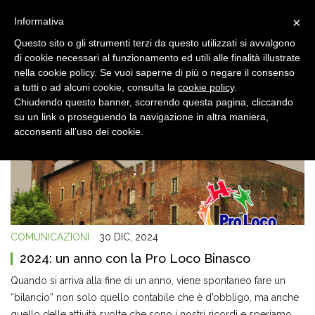
×
Informativa
Questo sito o gli strumenti terzi da questo utilizzati si avvalgono
di cookie necessari al funzionamento ed utili alle finalità illustrate
nella cookie policy. Se vuoi saperne di più o negare il consenso
a tutti o ad alcuni cookie, consulta la
cookie policy
.
Chiudendo questo banner, scorrendo questa pagina, cliccando
su un link o proseguendo la navigazione in altra maniera,
acconsenti all’uso dei cookie.
COMUNICAZIONI
30 DIC, 2024
2024: un anno con la Pro Loco Binasco
Quando si arriva alla fine di un anno, viene spontaneo fare un
“bilancio” non solo quello contabile che è d’obbligo, ma anche
quello delle attività svolte che sono i nostri ricordi e speriamo