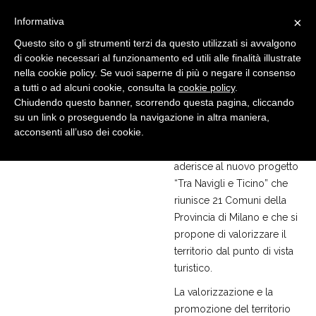
×
Informativa
Questo sito o gli strumenti terzi da questo utilizzati si avvalgono
di cookie necessari al funzionamento ed utili alle finalità illustrate
nella cookie policy. Se vuoi saperne di più o negare il consenso
a tutti o ad alcuni cookie, consulta la
cookie policy
.
Chiudendo questo banner, scorrendo questa pagina, cliccando
EVENTI
28 NOV, 2024
su un link o proseguendo la navigazione in altra maniera,
Tra Navigli e Ticino
acconsenti all’uso dei cookie.
Il Comune di Binasco
aderisce al nuovo progetto
“Tra Navigli e Ticino” che
riunisce 21 Comuni della
Provincia di Milano e che si
propone di valorizzare il
territorio dal punto di vista
turistico.
La valorizzazione e la
promozione del territorio