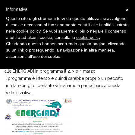
×
Informativa
Questo sito o gli strumenti terzi da questo utilizzati si avvalgono
di cookie necessari al funzionamento ed utili alle finalità illustrate
nella cookie policy. Se vuoi saperne di più o negare il consenso
a tutti o ad alcuni cookie, consulta la
cookie policy
.
Chiudendo questo banner, scorrendo questa pagina, cliccando
SENZA CATEGORIA
27 FEB, 2018
su un link o proseguendo la navigazione in altra maniera,
Energiadi
acconsenti all’uso dei cookie.
Su invito della Scuola Primaria Paritaria Maria Bambina, aderiamo
alle ENERGIADI in programma il 2, 3 e 4 marzo.
Il programma è intenso e quindi sarebbe proprio un peccato
non fare un giro, pertanto vi invitiamo a partecipare a questa
bella iniziativa.