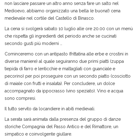
non lasciare passare un altro anno senza fare un salto nel
Medioevo, abbiamo organizzato una bella (e buona!) cena
medievale nel cortile del Castello di Binasco.
La cena si svolgerà sabato 10 luglio alle ore 20.00 con un menù
che rispetta gli ingredienti del periodo anche se cucinati
secondo gusti più moderni …
Cominceremo con un antipasto (frittatina alle erbe e crostini in
diverse maniere) al quale seguiranno due primi piatti (zuppa
tiepida di farro e lenticchie e maltagliati con guanciale e
pecorino) per poi proseguire con un secondo piatto (cosciotto
di maiale con frutti e insalata). Per concludere, un dolce
accompagnato da ippocrasso (vino speziato). Vino e acqua
sono compresi.
Il tutto servito da locandiere in abiti medievali.
La serata sarà animata dalla presenza del gruppo di danze
storiche Compagnia del Passo Antico e del Rimattore, un
simpatico e coinvolgente giullare.