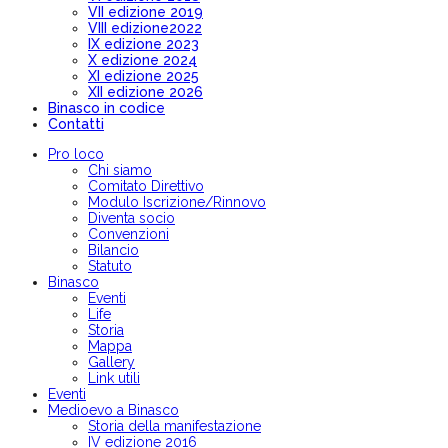
VII edizione 2019
VIII edizione2022
IX edizione 2023
X edizione 2024
XI edizione 2025
XII edizione 2026
Binasco in codice
Contatti
Pro loco
Chi siamo
Comitato Direttivo
Modulo Iscrizione/Rinnovo
Diventa socio
Convenzioni
Bilancio
Statuto
Binasco
Eventi
Life
Storia
Mappa
Gallery
Link utili
Eventi
Medioevo a Binasco
Storia della manifestazione
IV edizione 2016