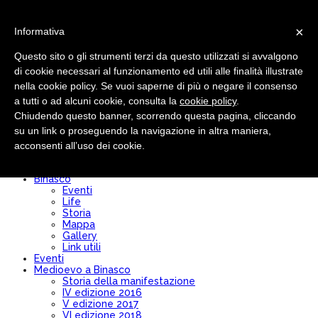
×
Informativa
Questo sito o gli strumenti terzi da questo utilizzati si avvalgono
di cookie necessari al funzionamento ed utili alle finalità illustrate
nella cookie policy. Se vuoi saperne di più o negare il consenso
Pro loco
Chi siamo
a tutti o ad alcuni cookie, consulta la
cookie policy
.
Comitato Direttivo
Chiudendo questo banner, scorrendo questa pagina, cliccando
Modulo Iscrizione/Rinnovo
su un link o proseguendo la navigazione in altra maniera,
Diventa socio
Convenzioni
acconsenti all’uso dei cookie.
Bilancio
Statuto
Binasco
Eventi
Life
Storia
Mappa
Gallery
Link utili
Eventi
Medioevo a Binasco
Storia della manifestazione
IV edizione 2016
V edizione 2017
VI edizione 2018