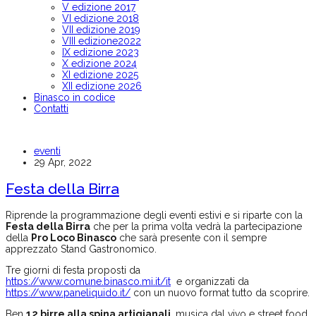
V edizione 2017
VI edizione 2018
VII edizione 2019
VIII edizione2022
IX edizione 2023
X edizione 2024
XI edizione 2025
XII edizione 2026
Binasco in codice
Contatti
eventi
29 Apr, 2022
Festa della Birra
Riprende la programmazione degli eventi estivi e si riparte con la
Festa della Birra
che per la prima volta vedrà la partecipazione
della
Pro Loco Binasco
che sarà presente con il sempre
apprezzato Stand Gastronomico.
Tre giorni di festa proposti da
https://www.comune.binasco.mi.it/it
e organizzati da
https://www.paneliquido.it/
con un nuovo format tutto da scoprire.
Ben
12 birre alla spina artigianali
, musica dal vivo e street food.