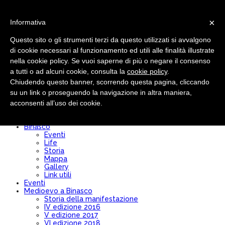
×
Informativa
Questo sito o gli strumenti terzi da questo utilizzati si avvalgono
di cookie necessari al funzionamento ed utili alle finalità illustrate
nella cookie policy. Se vuoi saperne di più o negare il consenso
Pro loco
Chi siamo
a tutti o ad alcuni cookie, consulta la
cookie policy
.
Comitato Direttivo
Chiudendo questo banner, scorrendo questa pagina, cliccando
Modulo Iscrizione/Rinnovo
su un link o proseguendo la navigazione in altra maniera,
Diventa socio
Convenzioni
acconsenti all’uso dei cookie.
Bilancio
Statuto
Binasco
Eventi
Life
Storia
Mappa
Gallery
Link utili
Eventi
Medioevo a Binasco
Storia della manifestazione
IV edizione 2016
V edizione 2017
VI edizione 2018