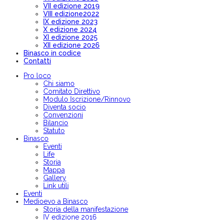
VII edizione 2019
VIII edizione2022
IX edizione 2023
X edizione 2024
XI edizione 2025
XII edizione 2026
Binasco in codice
Contatti
Pro loco
Chi siamo
Comitato Direttivo
Modulo Iscrizione/Rinnovo
Diventa socio
Convenzioni
Bilancio
Statuto
Binasco
Eventi
Life
Storia
Mappa
Gallery
Link utili
Eventi
Medioevo a Binasco
Storia della manifestazione
IV edizione 2016