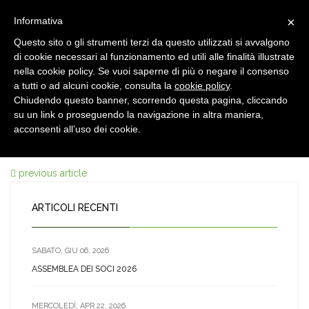
×
Informativa
Questo sito o gli strumenti terzi da questo utilizzati si avvalgono
di cookie necessari al funzionamento ed utili alle finalità illustrate
nella cookie policy. Se vuoi saperne di più o negare il consenso
a tutti o ad alcuni cookie, consulta la
cookie policy
.
Chiudendo questo banner, scorrendo questa pagina, cliccando
23 MAR, 2019
su un link o proseguendo la navigazione in altra maniera,
Cena Ridotto
acconsenti all’uso dei cookie.
previous article
ARTICOLI RECENTI
SABATO, GIU 06, 2026
ASSEMBLEA DEI SOCI 2026
MERCOLEDÌ, APR 22, 2026