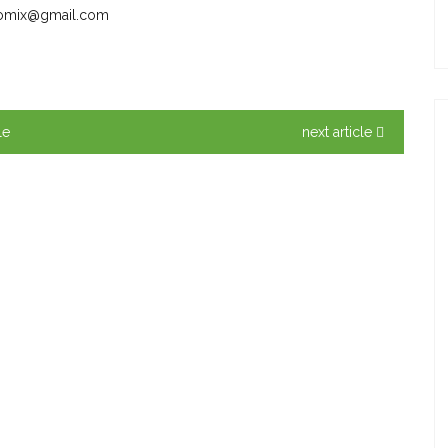
scomix@gmail.com
le
next article