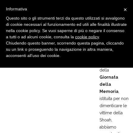
×
Informativa
Questo sito o gli strumenti terzi da questo utilizzati si avvalgono
di cookie necessari al funzionamento ed utili alle finalità illustrate
nella cookie policy. Se vuoi saperne di più o negare il consenso
a tutti o ad alcuni cookie, consulta la
cookie policy
.
Chiudendo questo banner, scorrendo questa pagina, cliccando
GITE
12 GEN, 2024
su un link o proseguendo la navigazione in altra maniera,
Binario 21
acconsenti all’uso dei cookie.
In prossimità
della
Giornata
della
Memoria
,
istituita per non
dimenticare le
vittime della
Shoah,
abbiamo