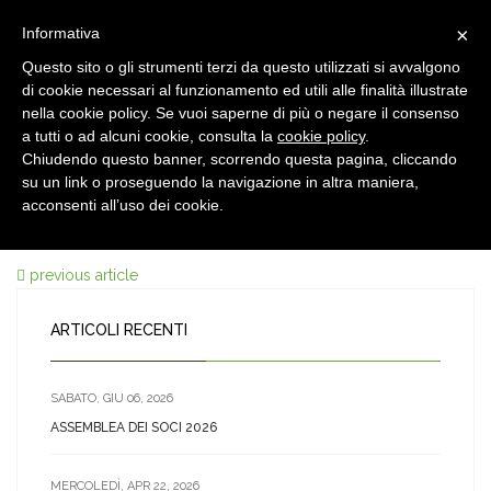
×
Informativa
Questo sito o gli strumenti terzi da questo utilizzati si avvalgono
di cookie necessari al funzionamento ed utili alle finalità illustrate
nella cookie policy. Se vuoi saperne di più o negare il consenso
a tutti o ad alcuni cookie, consulta la
cookie policy
.
Chiudendo questo banner, scorrendo questa pagina, cliccando
12 DIC, 2023
su un link o proseguendo la navigazione in altra maniera,
Natale (Post di Facebook)
acconsenti all’uso dei cookie.
previous article
ARTICOLI RECENTI
SABATO, GIU 06, 2026
ASSEMBLEA DEI SOCI 2026
MERCOLEDÌ, APR 22, 2026