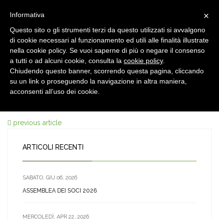
×
Informativa
Questo sito o gli strumenti terzi da questo utilizzati si avvalgono
di cookie necessari al funzionamento ed utili alle finalità illustrate
nella cookie policy. Se vuoi saperne di più o negare il consenso
a tutti o ad alcuni cookie, consulta la
cookie policy
.
Chiudendo questo banner, scorrendo questa pagina, cliccando
12 OTT, 2016
su un link o proseguendo la navigazione in altra maniera,
mrc_009
acconsenti all’uso dei cookie.
previous article
ARTICOLI RECENTI
SABATO, GIU 06, 2026
ASSEMBLEA DEI SOCI 2026
MERCOLEDÌ, APR 22, 2026