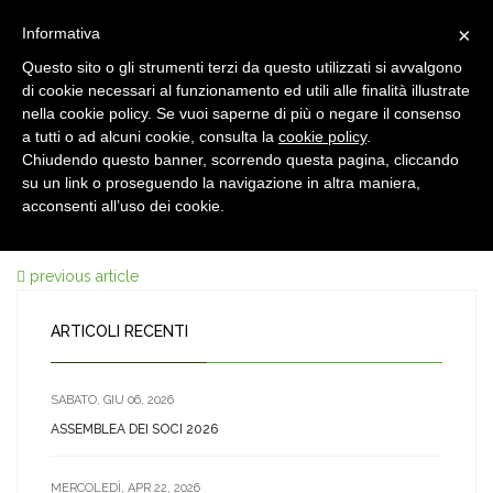
×
Informativa
Questo sito o gli strumenti terzi da questo utilizzati si avvalgono
di cookie necessari al funzionamento ed utili alle finalità illustrate
nella cookie policy. Se vuoi saperne di più o negare il consenso
a tutti o ad alcuni cookie, consulta la
cookie policy
.
Chiudendo questo banner, scorrendo questa pagina, cliccando
12 OTT, 2016
su un link o proseguendo la navigazione in altra maniera,
mrc_003
acconsenti all’uso dei cookie.
previous article
ARTICOLI RECENTI
SABATO, GIU 06, 2026
ASSEMBLEA DEI SOCI 2026
MERCOLEDÌ, APR 22, 2026