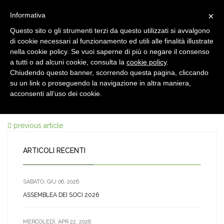
×
Informativa
Questo sito o gli strumenti terzi da questo utilizzati si avvalgono
di cookie necessari al funzionamento ed utili alle finalità illustrate
nella cookie policy. Se vuoi saperne di più o negare il consenso
a tutti o ad alcuni cookie, consulta la
cookie policy
.
Chiudendo questo banner, scorrendo questa pagina, cliccando
11 GIU, 2016
su un link o proseguendo la navigazione in altra maniera,
DSC_3318
acconsenti all’uso dei cookie.
previous article
ARTICOLI RECENTI
SABATO, GIU 06, 2026
ASSEMBLEA DEI SOCI 2026
MERCOLEDÌ, APR 22, 2026