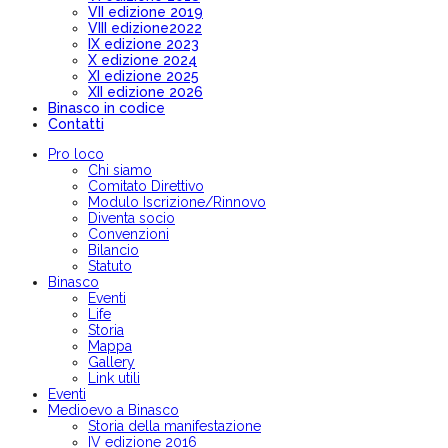
VII edizione 2019
VIII edizione2022
IX edizione 2023
X edizione 2024
XI edizione 2025
XII edizione 2026
Binasco in codice
Contatti
Pro loco
Chi siamo
Comitato Direttivo
Modulo Iscrizione/Rinnovo
Diventa socio
Convenzioni
Bilancio
Statuto
Binasco
Eventi
Life
Storia
Mappa
Gallery
Link utili
Eventi
Medioevo a Binasco
Storia della manifestazione
IV edizione 2016