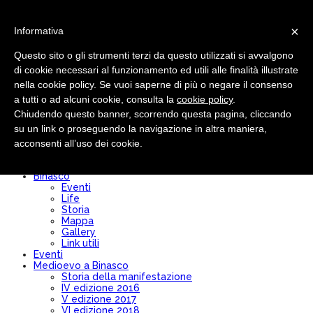
×
Informativa
Questo sito o gli strumenti terzi da questo utilizzati si avvalgono
di cookie necessari al funzionamento ed utili alle finalità illustrate
nella cookie policy. Se vuoi saperne di più o negare il consenso
Pro loco
Chi siamo
a tutti o ad alcuni cookie, consulta la
cookie policy
.
Comitato Direttivo
Chiudendo questo banner, scorrendo questa pagina, cliccando
Modulo Iscrizione/Rinnovo
su un link o proseguendo la navigazione in altra maniera,
Diventa socio
Convenzioni
acconsenti all’uso dei cookie.
Bilancio
Statuto
Binasco
Eventi
Life
Storia
Mappa
Gallery
Link utili
Eventi
Medioevo a Binasco
Storia della manifestazione
IV edizione 2016
V edizione 2017
VI edizione 2018