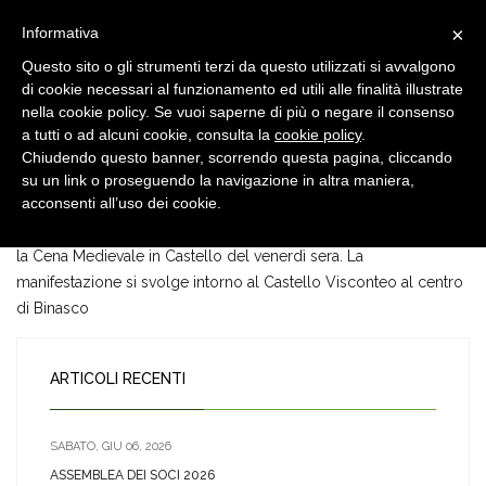
×
Informativa
Questo sito o gli strumenti terzi da questo utilizzati si avvalgono
di cookie necessari al funzionamento ed utili alle finalità illustrate
nella cookie policy. Se vuoi saperne di più o negare il consenso
a tutti o ad alcuni cookie, consulta la
cookie policy
.
Chiudendo questo banner, scorrendo questa pagina, cliccando
28 GEN, 2020
su un link o proseguendo la navigazione in altra maniera,
Giornata Storica VIII edizione
acconsenti all’uso dei cookie.
Il 2020 ospita l’ottava edizione della Giornata Storica che segue
la Cena Medievale in Castello del venerdì sera. La
manifestazione si svolge intorno al Castello Visconteo al centro
di Binasco
ARTICOLI RECENTI
SABATO, GIU 06, 2026
ASSEMBLEA DEI SOCI 2026