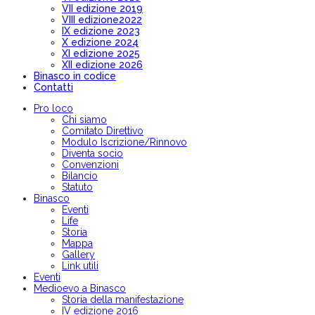
VII edizione 2019
VIII edizione2022
IX edizione 2023
X edizione 2024
XI edizione 2025
XII edizione 2026
Binasco in codice
Contatti
Pro loco
Chi siamo
Comitato Direttivo
Modulo Iscrizione/Rinnovo
Diventa socio
Convenzioni
Bilancio
Statuto
Binasco
Eventi
Life
Storia
Mappa
Gallery
Link utili
Eventi
Medioevo a Binasco
Storia della manifestazione
IV edizione 2016