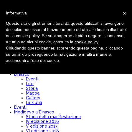
×
Informativa
Questo sito o gli strumenti terzi da questo utilizzati si avvalgono
di cookie necessari al funzionamento ed utili alle finalità illustrate
nella cookie policy. Se vuoi saperne di più o negare il consenso
Pro loco
Chi siamo
a tutti o ad alcuni cookie, consulta la
cookie policy
.
Comitato Direttivo
Chiudendo questo banner, scorrendo questa pagina, cliccando
Modulo Iscrizione/Rinnovo
su un link o proseguendo la navigazione in altra maniera,
Diventa socio
Convenzioni
acconsenti all’uso dei cookie.
Bilancio
Statuto
Binasco
Eventi
Life
Storia
Mappa
Gallery
Link utili
Eventi
Medioevo a Binasco
Storia della manifestazione
IV edizione 2016
V edizione 2017
VI edizione 2018