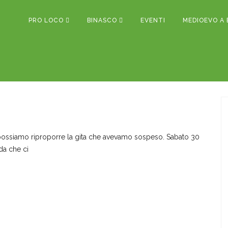
PRO LOCO
BINASCO
EVENTI
MEDIOEVO A 
possiamo riproporre la gita che avevamo sospeso. Sabato 30
ida che ci