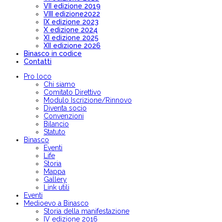
VII edizione 2019
VIII edizione2022
IX edizione 2023
X edizione 2024
XI edizione 2025
XII edizione 2026
Binasco in codice
Contatti
Pro loco
Chi siamo
Comitato Direttivo
Modulo Iscrizione/Rinnovo
Diventa socio
Convenzioni
Bilancio
Statuto
Binasco
Eventi
Life
Storia
Mappa
Gallery
Link utili
Eventi
Medioevo a Binasco
Storia della manifestazione
IV edizione 2016