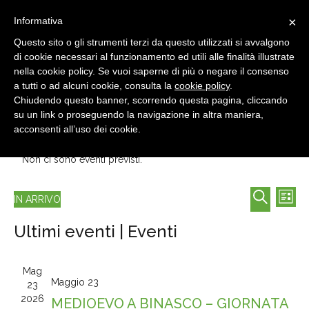
×
Informativa
Questo sito o gli strumenti terzi da questo utilizzati si avvalgono
di cookie necessari al funzionamento ed utili alle finalità illustrate
nella cookie policy. Se vuoi saperne di più o negare il consenso
a tutti o ad alcuni cookie, consulta la
cookie policy
.
Chiudendo questo banner, scorrendo questa pagina, cliccando
su un link o proseguendo la navigazione in altra maniera,
acconsenti all’uso dei cookie.
Non ci sono eventi previsti.
Eventi
Eve
IN ARRIVO
LISTA
Vis
Ricerca
Seleziona
CERCA
Nav
e
Ultimi eventi | Eventi
la
viste
data.
Naviga
Mag
Maggio 23
23
2026
MEDIOEVO A BINASCO – GIORNATA