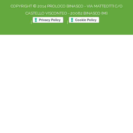
COPYRIGHT © 2014 PROLOCO BINASCO - VIA MATTEOTTI C/O
CASTELLO VISCONTEO - 20082 BINASCO (MI)
|
|