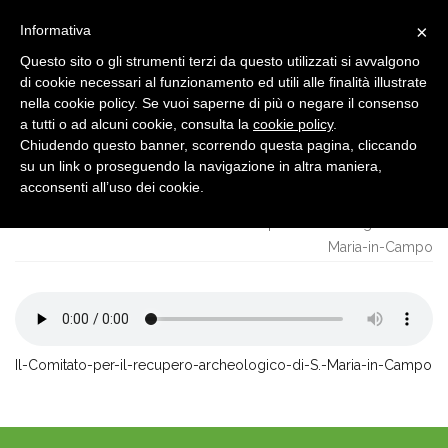
×
Informativa
Questo sito o gli strumenti terzi da questo utilizzati si avvalgono
di cookie necessari al funzionamento ed utili alle finalità illustrate
nella cookie policy. Se vuoi saperne di più o negare il consenso
a tutti o ad alcuni cookie, consulta la
cookie policy
.
Chiudendo questo banner, scorrendo questa pagina, cliccando
su un link o proseguendo la navigazione in altra maniera,
PARTE 1-IL-COMITATO-
Home
PER-IL-RECUPERO-
acconsenti all’uso dei cookie.
Parte 1-Il-Comitato-per-il-
ARCHEOLOGICO-DI-S.-
MARIA-IN-CAMPO
recupero-archeologico-di-S.-
Maria-in-Campo
Il-Comitato-per-il-recupero-archeologico-di-S.-Maria-in-Campo