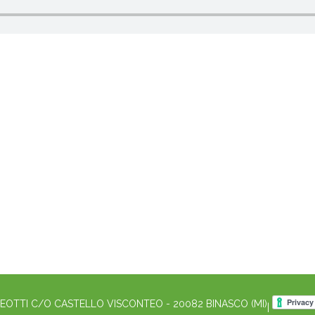
EOTTI C/O CASTELLO VISCONTEO - 20082 BINASCO (MI)
|