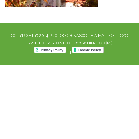
COPYRIGHT © 2014 PROLOCO BINASCO - VIA MATTEOTTI C/O
CASTELLO VISCONTEO - 20082 BINASCO (MI)
|
|