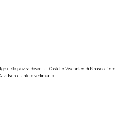
PRO LOCO
BINASCO
EVENTI
MEDIOEVO A 
ge nella piazza davanti al Castello Visconteo di Binasco. Toro
Davidson e tanto divertimento