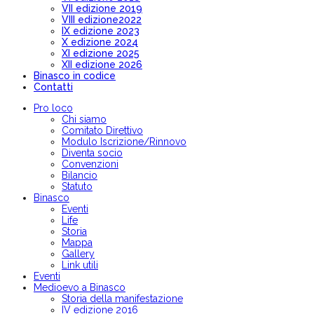
VII edizione 2019
VIII edizione2022
IX edizione 2023
X edizione 2024
XI edizione 2025
XII edizione 2026
Binasco in codice
Contatti
Pro loco
Chi siamo
Comitato Direttivo
Modulo Iscrizione/Rinnovo
Diventa socio
Convenzioni
Bilancio
Statuto
Binasco
Eventi
Life
Storia
Mappa
Gallery
Link utili
Eventi
Medioevo a Binasco
Storia della manifestazione
IV edizione 2016