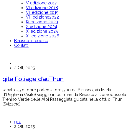
V edizione 2017
VI edizione 2018
VII edizione 2019
VIII edizione2022
IX edizione 2023
X edizione 2024
XI edizione 2025
XII edizione 2026
Binasco in codice
Contatti
2 Ott, 2025
gita Foliage d’auThun
sabato 25 ottobre partenza ore 5.00 da Binasco, via Martiri
d’Ungheria (Asilo) viaggio in pullman da Binasco a Domodossola
Trenino Verde delle Alpi Passeggiata guidata nella città di Thun
(Svizzera)
gite
2 Ott, 2025