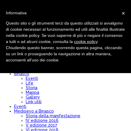
×
Informativa
Questo sito o gli strumenti terzi da questo utilizzati si avvalgono
di cookie necessari al funzionamento ed utili alle finalità illustrate
nella cookie policy. Se vuoi saperne di più o negare il consenso
Pro loco
Chi siamo
a tutti o ad alcuni cookie, consulta la
cookie policy
.
Comitato Direttivo
Chiudendo questo banner, scorrendo questa pagina, cliccando
Modulo Iscrizione/Rinnovo
su un link o proseguendo la navigazione in altra maniera,
Diventa socio
Convenzioni
acconsenti all’uso dei cookie.
Bilancio
Statuto
Binasco
Eventi
Life
Storia
Mappa
Gallery
Link utili
Eventi
Medioevo a Binasco
Storia della manifestazione
IV edizione 2016
V edizione 2017
VI edizione 2018