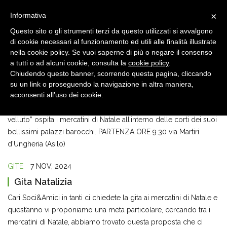
×
Informativa
Questo sito o gli strumenti terzi da questo utilizzati si avvalgono
di cookie necessari al funzionamento ed utili alle finalità illustrate
nella cookie policy. Se vuoi saperne di più o negare il consenso
a tutti o ad alcuni cookie, consulta la
cookie policy
.
Chiudendo questo banner, scorrendo questa pagina, cliccando
7 NOV, 2024
su un link o proseguendo la navigazione in altra maniera,
Mercatini di Natale
acconsenti all’uso dei cookie.
SABATO 7 DICEMBRE ALA (TRENTO) soprannominata la “città di
velluto” ospita i mercatini di Natale all’interno delle corti dei suoi
bellissimi palazzi barocchi. PARTENZA ORE 9.30 via Martiri
d’Ungheria (Asilo)
GITE
7 NOV, 2024
Gita Natalizia
Cari Soci&Amici in tanti ci chiedete la gita ai mercatini di Natale e
quest’anno vi proponiamo una meta particolare, cercando tra i
mercatini di Natale, abbiamo trovato questa proposta che ci