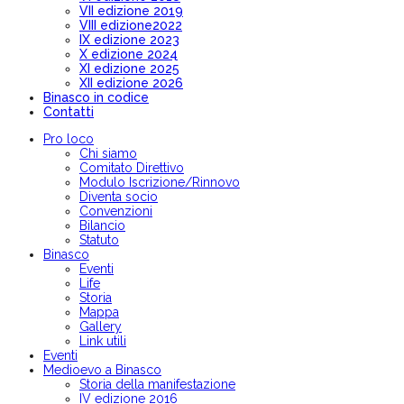
VII edizione 2019
VIII edizione2022
IX edizione 2023
X edizione 2024
XI edizione 2025
XII edizione 2026
Binasco in codice
Contatti
Pro loco
Chi siamo
Comitato Direttivo
Modulo Iscrizione/Rinnovo
Diventa socio
Convenzioni
Bilancio
Statuto
Binasco
Eventi
Life
Storia
Mappa
Gallery
Link utili
Eventi
Medioevo a Binasco
Storia della manifestazione
IV edizione 2016