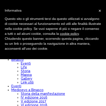
×
Informativa
Questo sito o gli strumenti terzi da questo utilizzati si avvalgono
di cookie necessari al funzionamento ed utili alle finalità illustrate
nella cookie policy. Se vuoi saperne di più o negare il consenso
Pro loco
Chi siamo
a tutti o ad alcuni cookie, consulta la
cookie policy
.
Comitato Direttivo
Chiudendo questo banner, scorrendo questa pagina, cliccando
Modulo Iscrizione/Rinnovo
su un link o proseguendo la navigazione in altra maniera,
Diventa socio
Convenzioni
acconsenti all’uso dei cookie.
Bilancio
Statuto
Binasco
Eventi
Life
Storia
Mappa
Gallery
Link utili
Eventi
Medioevo a Binasco
Storia della manifestazione
IV edizione 2016
V edizione 2017
VI edizione 2018