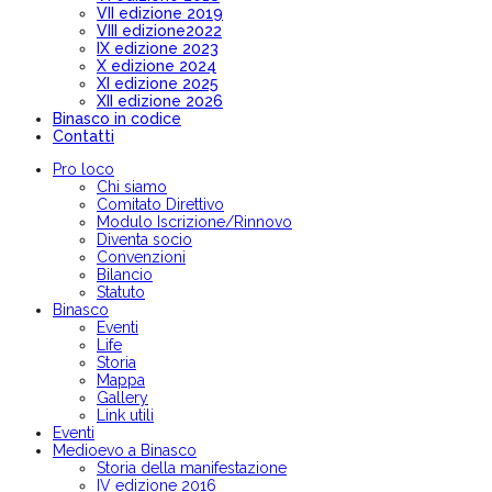
VII edizione 2019
VIII edizione2022
IX edizione 2023
X edizione 2024
XI edizione 2025
XII edizione 2026
Binasco in codice
Contatti
Pro loco
Chi siamo
Comitato Direttivo
Modulo Iscrizione/Rinnovo
Diventa socio
Convenzioni
Bilancio
Statuto
Binasco
Eventi
Life
Storia
Mappa
Gallery
Link utili
Eventi
Medioevo a Binasco
Storia della manifestazione
IV edizione 2016