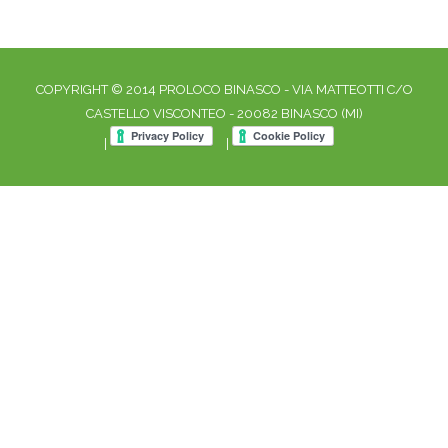
COPYRIGHT © 2014 PROLOCO BINASCO - VIA MATTEOTTI C/O
CASTELLO VISCONTEO - 20082 BINASCO (MI)
|
|