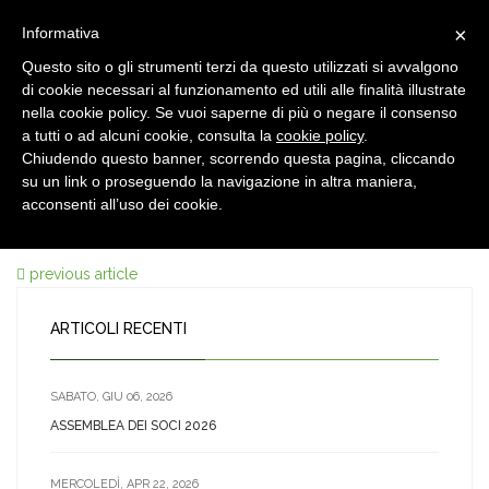
×
Informativa
Questo sito o gli strumenti terzi da questo utilizzati si avvalgono
di cookie necessari al funzionamento ed utili alle finalità illustrate
nella cookie policy. Se vuoi saperne di più o negare il consenso
a tutti o ad alcuni cookie, consulta la
cookie policy
.
Chiudendo questo banner, scorrendo questa pagina, cliccando
7 NOV, 2021
su un link o proseguendo la navigazione in altra maniera,
Diapositiva2
acconsenti all’uso dei cookie.
previous article
ARTICOLI RECENTI
SABATO, GIU 06, 2026
ASSEMBLEA DEI SOCI 2026
MERCOLEDÌ, APR 22, 2026