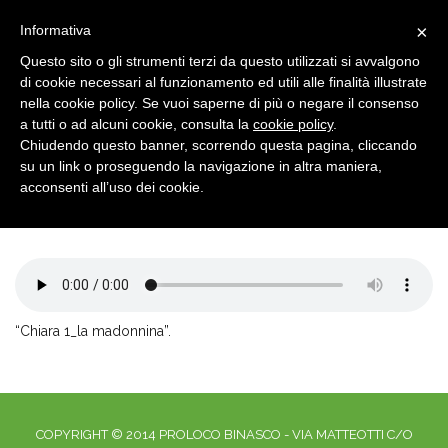
×
Informativa
Questo sito o gli strumenti terzi da questo utilizzati si avvalgono
di cookie necessari al funzionamento ed utili alle finalità illustrate
nella cookie policy. Se vuoi saperne di più o negare il consenso
a tutti o ad alcuni cookie, consulta la
cookie policy
.
Chiudendo questo banner, scorrendo questa pagina, cliccando
su un link o proseguendo la navigazione in altra maniera,
CHIARA 1_LA
Home
MADONNINA
acconsenti all’uso dei cookie.
Chiara 1_la madonnina
“Chiara 1_la madonnina”.
COPYRIGHT © 2014 PROLOCO BINASCO - VIA MATTEOTTI C/O